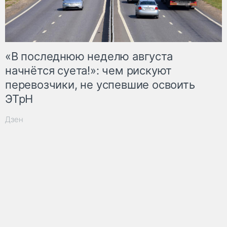
«В последнюю неделю августа
начнётся суета!»: чем рискуют
перевозчики, не успевшие освоить
ЭТрН
Дзен