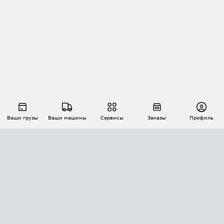
Ваши грузы
Ваши машины
Сервисы
Заказы
Профиль
АВТОМАТИЗАЦИЯ ПЕРЕВОЗОК
Площадки
Заказы
Торги
Тендеры
АТИ-Доки
GPS-мониторинг
АТИ Мессенджер
Цепочки грузов
API ATI.SU