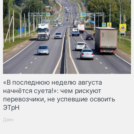
«В последнюю неделю августа
начнётся суета!»: чем рискуют
перевозчики, не успевшие освоить
ЭТрН
Дзен