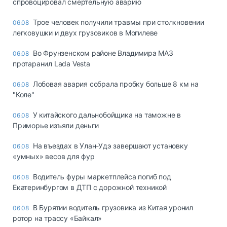
спровоцировал смертельную аварию
Трое человек получили травмы при столкновении
06.08
легковушки и двух грузовиков в Могилеве
Во Фрунзенском районе Владимира МАЗ
06.08
протаранил Lada Vesta
Лобовая авария собрала пробку больше 8 км на
06.08
"Коле"
У китайского дальнобойщика на таможне в
06.08
Приморье изъяли деньги
Ha въeздax в Улaн-Удэ зaвepшaют ycтaнoвкy
06.08
«yмныx» вecoв для фyp
Водитель фуры маркетплейса погиб под
06.08
Екатеринбургом в ДТП с дорожной техникой
В Бурятии водитель грузовика из Китая уронил
06.08
ротор на трассу «Байкал»