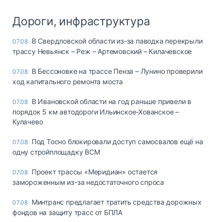
Дороги, инфраструктура
В Свердловской области из-за паводка перекрыли
07.08
трассу Невьянск – Реж – Артемовский – Килачевское
В Бессоновке на трассе Пенза – Лунино проверили
07.08
ход капитального ремонта моста
В Ивановской области на год раньше привели в
07.08
порядок 5 км автодороги Ильинское-Хованское –
Кулачево
Под Тосно блокировали доступ самосвалов ещё на
07.08
одну стройплощадку ВСМ
Проект трассы «Меридиан» остается
07.08
замороженным из-за недостаточного спроса
Минтранс предлагает тратить средства дорожных
07.08
фондов на защиту трасс от БПЛА