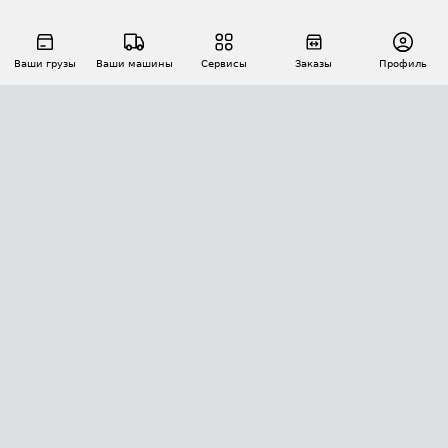
Ваши грузы
Ваши машины
Сервисы
Заказы
Профиль
АВТОМАТИЗАЦИЯ ПЕРЕВОЗОК
Площадки
Заказы
Торги
Тендеры
АТИ-Доки
GPS-мониторинг
АТИ Мессенджер
Цепочки грузов
API ATI.SU
ПОЛЕЗНОЕ
Расчет расстояний
БЕЗОПАСНОСТЬ
Академия ATI.SU
ATI.SU о безопасности
Звезды ATI.SU на вашем сайте
КОНТАКТЫ И ТАРИФЫ
Памятка по проверке контрагентов
Индекс ATI.SU FTL РФ
О системе ATI.SU
Светофор+
Средние ставки
ИНФОРМАЦИЯ