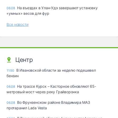
Ha въeздax в Улaн-Удэ зaвepшaют ycтaнoвкy
06.08
«yмныx» вecoв для фyp
Все новости
Центр
В Ивановской области за неделю подешевел
11:50
бензин
На трассе Курск – Касторное обновляют 65-
06.08
метровый мост через реку Грайворонка
Во Фрунзенском районе Владимира МАЗ
06.08
протаранил Lada Vesta