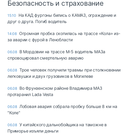
Безопасность и страхование
На КАД фургоны бились о КАМАЗ, ограждение и
15:10
друг о друга. Погиб водитель
Огромная пробка скопилась на трассе «Кола» из-
14:08
за аварии с фурой в Ленобласти
В Мордовии на трассе М-5 водитель МАЗа
06.08
спровоцировал смертельную аварию
Трое человек получили травмы при столкновении
06.08
легковушки и двух грузовиков в Могилеве
Во Фрунзенском районе Владимира МАЗ
06.08
протаранил Lada Vesta
Лобовая авария собрала пробку больше 8 км на
06.08
"Коле"
У китайского дальнобойщика на таможне в
06.08
Приморье изъяли деньги