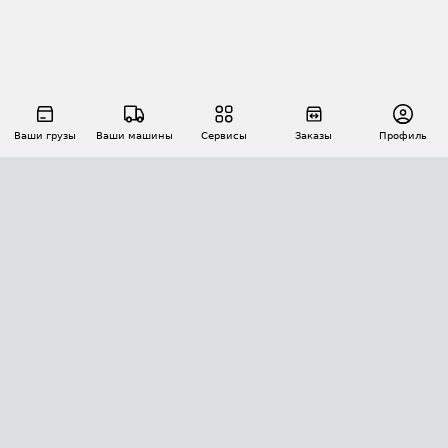
Ваши грузы
Ваши машины
Сервисы
Заказы
Профиль
АВТОМАТИЗАЦИЯ ПЕРЕВОЗОК
Площадки
Заказы
Торги
Тендеры
АТИ-Доки
GPS-мониторинг
АТИ Мессенджер
Цепочки грузов
API ATI.SU
ПОЛЕЗНОЕ
Расчет расстояний
БЕЗОПАСНОСТЬ
Академия ATI.SU