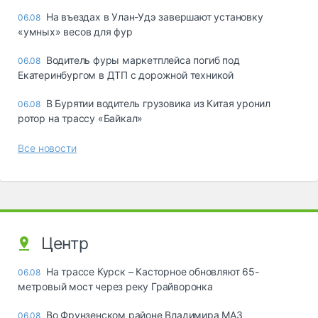
Ha въeздax в Улaн-Удэ зaвepшaют ycтaнoвкy
06.08
«yмныx» вecoв для фyp
Водитель фуры маркетплейса погиб под
06.08
Екатеринбургом в ДТП с дорожной техникой
В Бурятии водитель грузовика из Китая уронил
06.08
ротор на трассу «Байкал»
Все новости
Центр
На трассе Курск – Касторное обновляют 65-
06.08
метровый мост через реку Грайворонка
Во Фрунзенском районе Владимира МАЗ
06.08