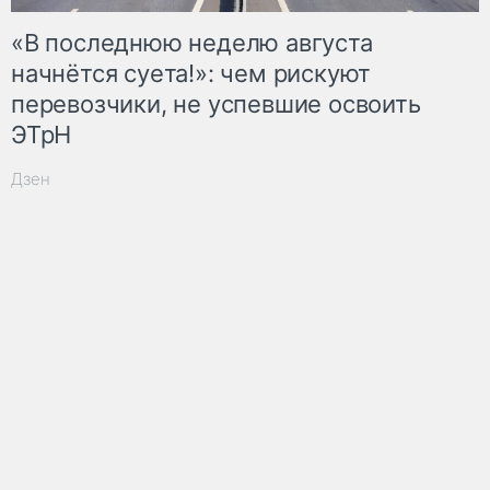
«В последнюю неделю августа
начнётся суета!»: чем рискуют
перевозчики, не успевшие освоить
ЭТрН
Дзен