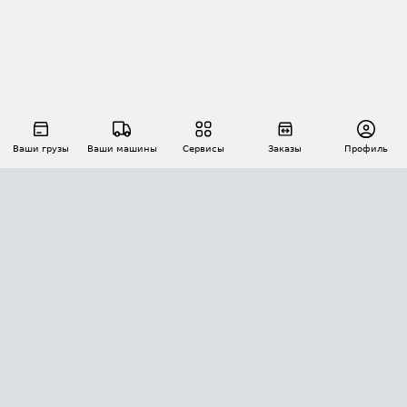
Ваши грузы
Ваши машины
Сервисы
Заказы
Профиль
АВТОМАТИЗАЦИЯ ПЕРЕВОЗОК
Площадки
Заказы
Торги
Тендеры
АТИ-Доки
GPS-мониторинг
АТИ Мессенджер
Цепочки грузов
API ATI.SU
ПОЛЕЗНОЕ
Расчет расстояний
БЕЗОПАСНОСТЬ