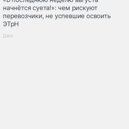
начнётся суета!»: чем рискуют
перевозчики, не успевшие освоить
ЭТрН
Дзен