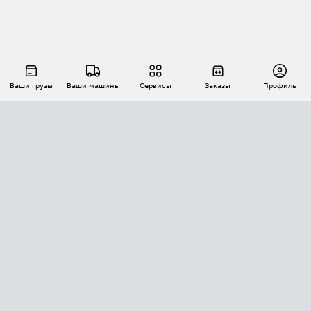
Ваши грузы
Ваши машины
Сервисы
Заказы
Профиль
АВТОМАТИЗАЦИЯ ПЕРЕВОЗОК
Площадки
Заказы
Торги
Тендеры
АТИ-Доки
GPS-мониторинг
АТИ Мессенджер
Цепочки грузов
API ATI.SU
ПОЛЕЗНОЕ
Расчет расстояний
БЕЗОПАСНОСТЬ
Академия ATI.SU
ATI.SU о безопасности
Звезды ATI.SU на вашем сайте