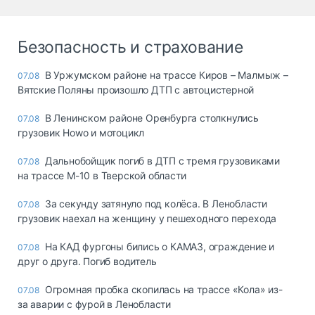
Безопасность и страхование
В Уржумском районе на трассе Киров – Малмыж –
07.08
Вятские Поляны произошло ДТП с автоцистерной
В Ленинском районе Оренбурга столкнулись
07.08
грузовик Howo и мотоцикл
Дальнобойщик погиб в ДТП с тремя грузовиками
07.08
на трассе М-10 в Тверской области
За секунду затянуло под колёса. В Ленобласти
07.08
грузовик наехал на женщину у пешеходного перехода
На КАД фургоны бились о КАМАЗ, ограждение и
07.08
друг о друга. Погиб водитель
Огромная пробка скопилась на трассе «Кола» из-
07.08
за аварии с фурой в Ленобласти