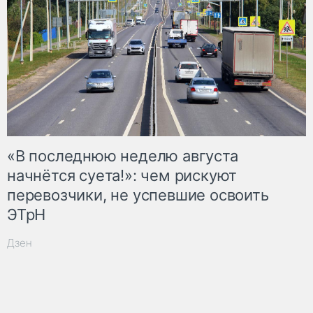
«В последнюю неделю августа
начнётся суета!»: чем рискуют
перевозчики, не успевшие освоить
ЭТрН
Дзен