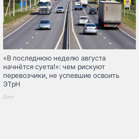
«В последнюю неделю августа
начнётся суета!»: чем рискуют
перевозчики, не успевшие освоить
ЭТрН
Дзен