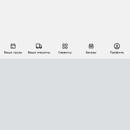
Ваши грузы
Ваши машины
Сервисы
Заказы
Профиль
АВТОМАТИЗАЦИЯ ПЕРЕВОЗОК
Площадки
Заказы
Торги
Тендеры
АТИ-Доки
GPS-мониторинг
АТИ Мессенджер
Цепочки грузов
API ATI.SU
ПОЛЕЗНОЕ
Расчет расстояний