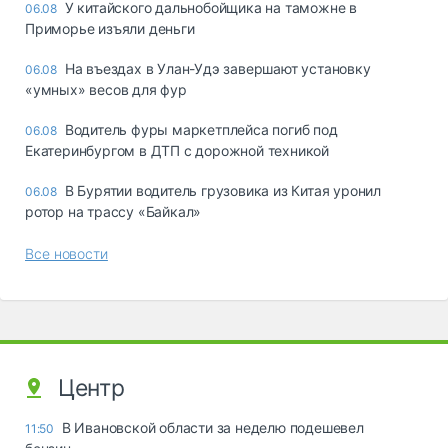
У китайского дальнобойщика на таможне в
06.08
Приморье изъяли деньги
Ha въeздax в Улaн-Удэ зaвepшaют ycтaнoвкy
06.08
«yмныx» вecoв для фyp
Водитель фуры маркетплейса погиб под
06.08
Екатеринбургом в ДТП с дорожной техникой
В Бурятии водитель грузовика из Китая уронил
06.08
ротор на трассу «Байкал»
Все новости
Центр
В Ивановской области за неделю подешевел
11:50