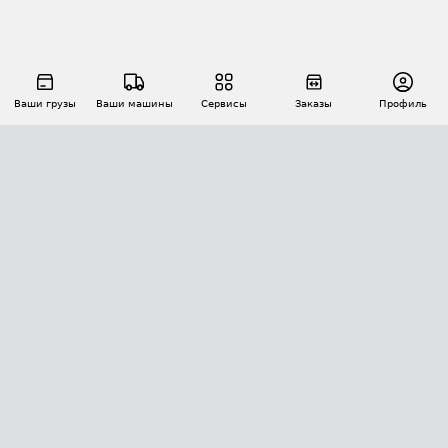
Ваши грузы
Ваши машины
Сервисы
Заказы
Профиль
АВТОМАТИЗАЦИЯ ПЕРЕВОЗОК
Площадки
Заказы
Торги
Тендеры
АТИ-Доки
GPS-мониторинг
АТИ Мессенджер
Цепочки грузов
API ATI.SU
ПОЛЕЗНОЕ
Расчет расстояний
БЕЗОПАСНОСТЬ
Академия ATI.SU
ATI.SU о безопасности
Звезды ATI.SU на вашем сайте
КОНТАКТЫ И ТАРИФЫ
Памятка по проверке контрагентов