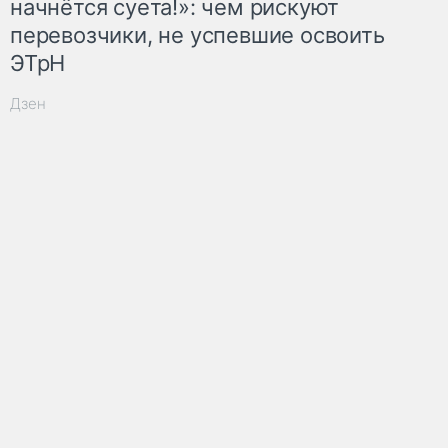
начнётся суета!»: чем рискуют
перевозчики, не успевшие освоить
ЭТрН
Дзен