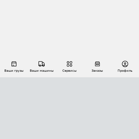
Ваши грузы
Ваши машины
Сервисы
Заказы
Профиль
АВТОМАТИЗАЦИЯ ПЕРЕВОЗОК
Площадки
Заказы
Торги
Тендеры
АТИ-Доки
GPS-мониторинг
АТИ Мессенджер
Цепочки грузов
API ATI.SU