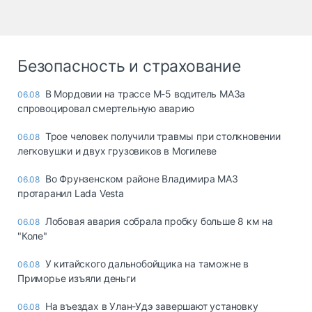
Безопасность и страхование
В Мордовии на трассе М-5 водитель МАЗа
06.08
спровоцировал смертельную аварию
Трое человек получили травмы при столкновении
06.08
легковушки и двух грузовиков в Могилеве
Во Фрунзенском районе Владимира МАЗ
06.08
протаранил Lada Vesta
Лобовая авария собрала пробку больше 8 км на
06.08
"Коле"
У китайского дальнобойщика на таможне в
06.08
Приморье изъяли деньги
Ha въeздax в Улaн-Удэ зaвepшaют ycтaнoвкy
06.08