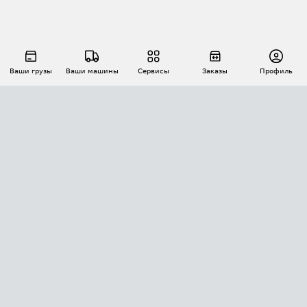
Ваши грузы
Ваши машины
Сервисы
Заказы
Профиль
АВТОМАТИЗАЦИЯ ПЕРЕВОЗОК
Площадки
Заказы
Торги
Тендеры
АТИ-Доки
GPS-мониторинг
АТИ Мессенджер
Цепочки грузов
API ATI.SU
ПОЛЕЗНОЕ
Расчет расстояний
БЕЗОПАСНОСТЬ
Академия ATI.SU
ATI.SU о безопасности
Звезды ATI.SU на вашем сайте
КОНТАКТЫ И ТАРИФЫ
Памятка по проверке контрагентов