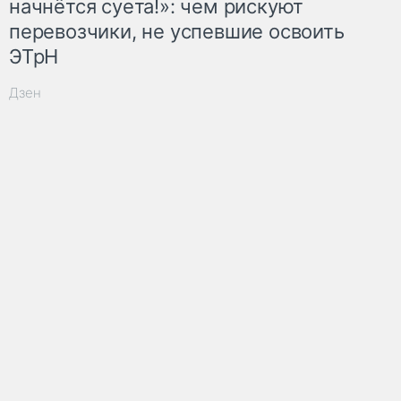
начнётся суета!»: чем рискуют
перевозчики, не успевшие освоить
ЭТрН
Дзен