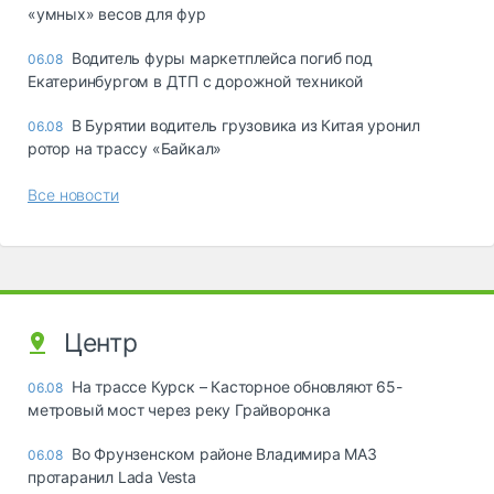
«yмныx» вecoв для фyp
Водитель фуры маркетплейса погиб под
06.08
Екатеринбургом в ДТП с дорожной техникой
В Бурятии водитель грузовика из Китая уронил
06.08
ротор на трассу «Байкал»
Все новости
Центр
На трассе Курск – Касторное обновляют 65-
06.08
метровый мост через реку Грайворонка
Во Фрунзенском районе Владимира МАЗ
06.08
протаранил Lada Vesta