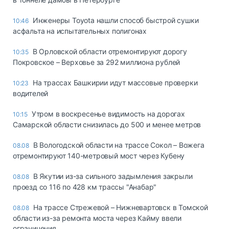
Инженеры Toyota нашли способ быстрой сушки
10:46
асфальта на испытательных полигонах
В Орловской области отремонтируют дорогу
10:35
Покровское – Верховье за 292 миллиона рублей
На трассах Башкирии идут массовые проверки
10:23
водителей
Утром в воскресенье видимость на дорогах
10:15
Самарской области снизилась до 500 и менее метров
В Вологодской области на трассе Сокол – Вожега
08.08
отремонтируют 140-метровый мост через Кубену
В Якутии из-за сильного задымления закрыли
08.08
проезд со 116 по 428 км трассы "Анабар"
На трассе Стрежевой – Нижневартовск в Томской
08.08
области из-за ремонта моста через Кайму ввели
ограничения