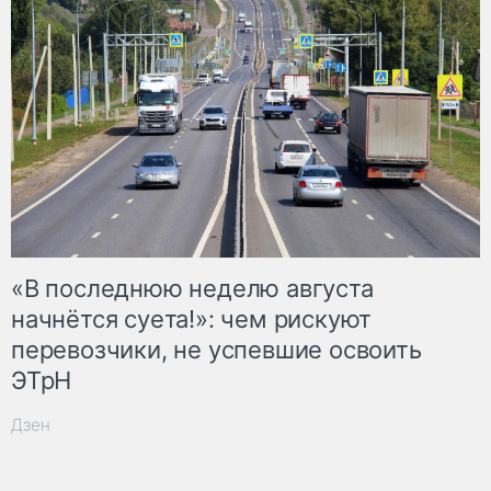
«В последнюю неделю августа
начнётся суета!»: чем рискуют
перевозчики, не успевшие освоить
ЭТрН
Дзен