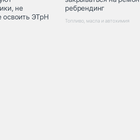
ребрендинг
ики, не
 освоить ЭТрН
Топливо, масла и автохимия