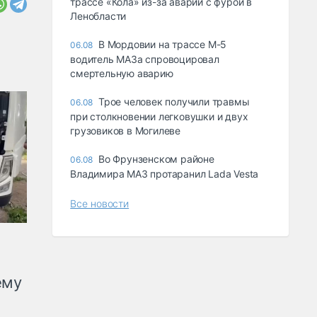
трассе «Кола» из-за аварии с фурой в
Ленобласти
В Мордовии на трассе М-5
06.08
водитель МАЗа спровоцировал
смертельную аварию
Трое человек получили травмы
06.08
при столкновении легковушки и двух
грузовиков в Могилеве
Во Фрунзенском районе
06.08
Владимира МАЗ протаранил Lada Vesta
Все новости
ему