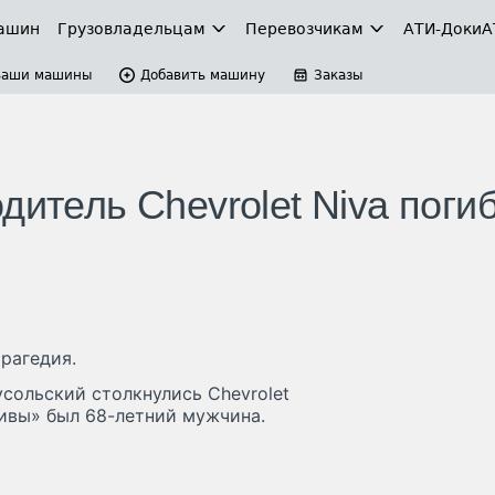
ашин
Грузовладельцам
Перевозчикам
АТИ-Доки
А
Ваши машины
Добавить машину
Заказы
дитель Chevrolet Niva погиб
рагедия.
сольский столкнулись Chevrolet
Нивы» был 68-летний мужчина.