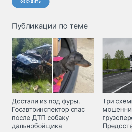
ОБСУДИТЬ
Публикации по теме
Три схе
Достали из под фуры.
мошенни
Госавтоинспектор спас
грузопер
после ДТП собаку
Предост
дальнобойщика