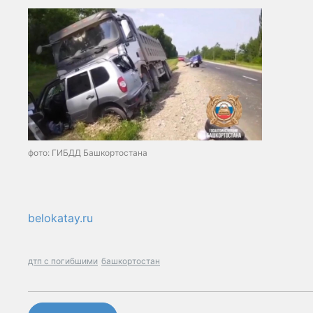
фото: ГИБДД Башкортостана
belokatay.ru
дтп с погибшими
башкортостан