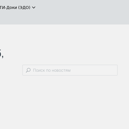
ТИ-Доки (ЭДО)
,