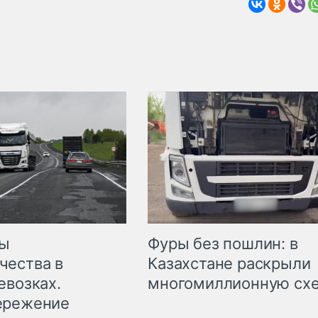
мы
Фуры без пошлин: в
чества в
Казахстане раскрыли
евозках.
многомиллионную сх
ережение