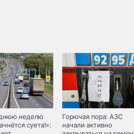
Горючая пора: АЗС
еднюю неделю
начали активно
ачнётся суета!»:
закрываться на ремон
куют