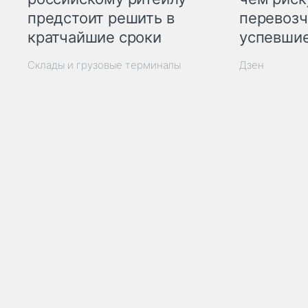
предстоит решить в
перевозч
кратчайшие сроки
успевшие
Склады и грузовые терминалы
Дзен