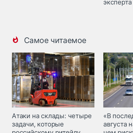
эксперта
Самое читаемое
Атаки на склады: четыре
«В посл
задачи, которые
августа н
российскому ритейлу
чем рис