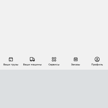
Ваши грузы
Ваши машины
Сервисы
Заказы
Профиль
АВТОМАТИЗАЦИЯ ПЕРЕВОЗОК
Площадки
Заказы
Торги
Тендеры
АТИ-Доки
GPS-мониторинг
АТИ Мессенджер
Цепочки грузов