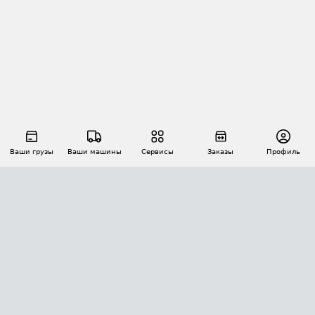
Ваши грузы
Ваши машины
Сервисы
Заказы
Профиль
АВТОМАТИЗАЦИЯ ПЕРЕВОЗОК
Площадки
Заказы
Торги
Тендеры
АТИ-Доки
GPS-мониторинг
АТИ Мессенджер
Цепочки грузов
API ATI.SU