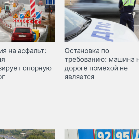
Остановка по
я на асфальт:
требованию: машина 
ия
дороге помехой не
зирует опорную
является
ог