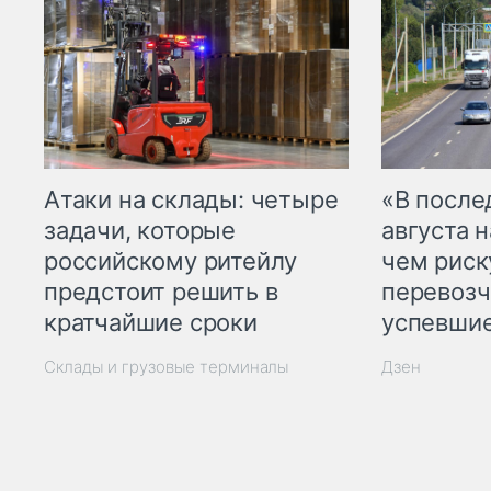
Атаки на склады: четыре
«В посл
задачи, которые
августа н
российскому ритейлу
чем рис
предстоит решить в
перевозч
кратчайшие сроки
успевшие
Склады и грузовые терминалы
Дзен