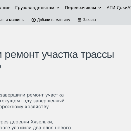
ашин
Грузовладельцам
Перевозчикам
АТИ-Доки
А
Ваши машины
Добавить машину
Заказы
 ремонт участка трассы
о
 завершили ремонт участка
 текущем году завершенный
дорожному хозяйству
рез деревни Хязельки,
роге уложили два слоя нового