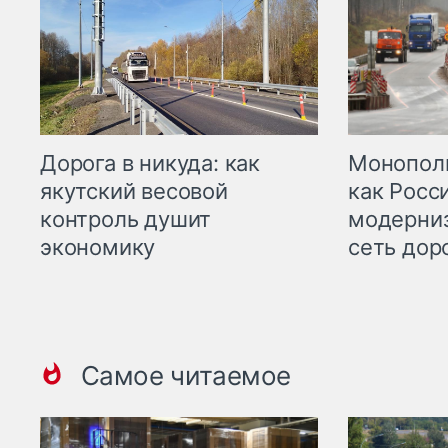
Дорога в никуда: как
Монополи
якутский весовой
как Росс
контроль душит
модерни
экономику
сеть дор
Самое читаемое