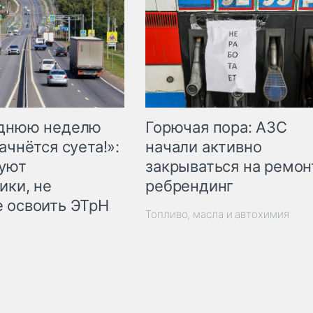
Горючая пора: АЗС
еднюю неделю
начали активно
ачнётся суета!»:
закрываться на ремон
куют
ребрендинг
ики, не
 освоить ЭТрН
Топливо, масла и автохимия