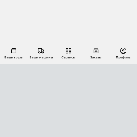
Ваши грузы
Ваши машины
Сервисы
Заказы
Профиль
АВТОМАТИЗАЦИЯ ПЕРЕВОЗОК
Площадки
Заказы
Торги
Тендеры
АТИ-Доки
GPS-мониторинг
АТИ Мессенджер
Цепочки грузов
API ATI.SU
ПОЛЕЗНОЕ