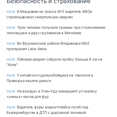
Безопасность и страхование
В Мордовии на трассе М-5 водитель МАЗа
06.08
спровоцировал смертельную аварию
Трое человек получили травмы при столкновении
06.08
легковушки и двух грузовиков в Могилеве
Во Фрунзенском районе Владимира МАЗ
06.08
протаранил Lada Vesta
Лобовая авария собрала пробку больше 8 км на
06.08
"Коле"
У китайского дальнобойщика на таможне в
06.08
Приморье изъяли деньги
Ha въeздax в Улaн-Удэ зaвepшaют ycтaнoвкy
06.08
«yмныx» вecoв для фyp
Водитель фуры маркетплейса погиб под
06.08
Екатеринбургом в ДТП с дорожной техникой