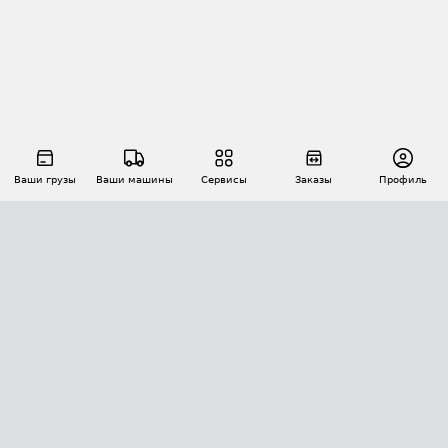
Ваши грузы
Ваши машины
Сервисы
Заказы
Профиль
АВТОМАТИЗАЦИЯ ПЕРЕВОЗОК
Площадки
Заказы
Торги
Тендеры
АТИ-Доки
GPS-мониторинг
АТИ Мессенджер
Цепочки грузов
API ATI.SU
ПОЛЕЗНОЕ
Расчет расстояний