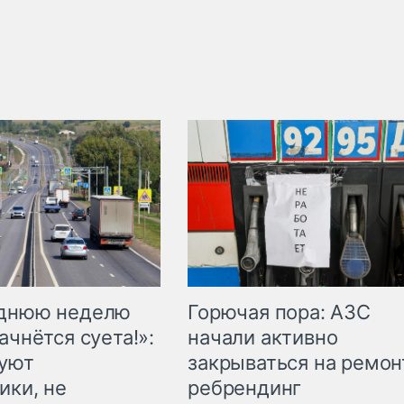
Горючая пора: АЗС
еднюю неделю
начали активно
ачнётся суета!»:
закрываться на ремон
куют
ребрендинг
ики, не