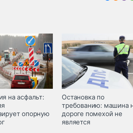
Остановка по
я на асфальт:
требованию: машина 
ия
дороге помехой не
зирует опорную
является
ог