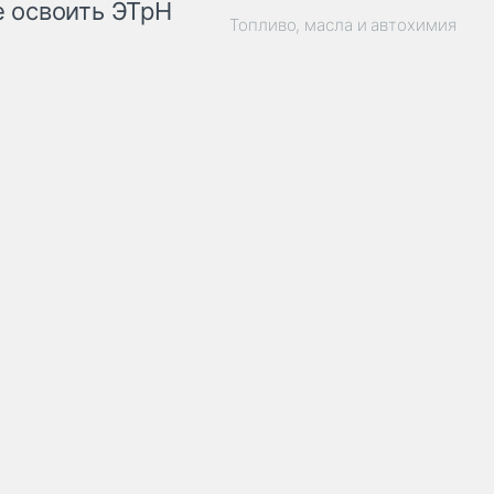
 освоить ЭТрН
Топливо, масла и автохимия