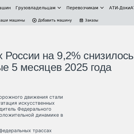
ашин
Грузовладельцам
Перевозчикам
АТИ-Доки
А
Ваши машины
Добавить машину
Заказы
 России на 9,2% снизилось
ые 5 месяцев 2025 года
дорожного движения стали
уатация искусственных
одитель Федерального
положительной динамике в
 федеральных трассах