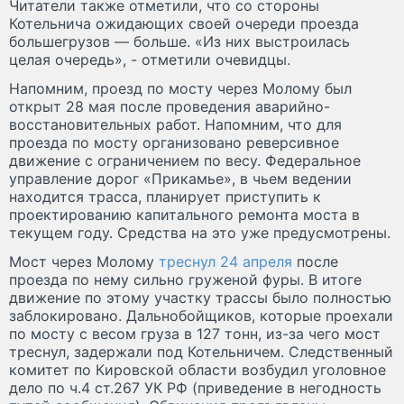
Читатели также отметили, что со стороны
Котельнича ожидающих своей очереди проезда
большегрузов — больше. «Из них выстроилась
целая очередь», - отметили очевидцы.
Напомним, проезд по мосту через Молому был
открыт 28 мая после проведения аварийно-
восстановительных работ. Напомним, что для
проезда по мосту организовано реверсивное
движение с ограничением по весу. Федеральное
управление дорог «Прикамье», в чьем ведении
находится трасса, планирует приступить к
проектированию капитального ремонта моста в
текущем году. Средства на это уже предусмотрены.
Мост через Молому
треснул 24 апреля
после
проезда по нему сильно груженой фуры. В итоге
движение по этому участку трассы было полностью
заблокировано. Дальнобойщиков, которые проехали
по мосту с весом груза в 127 тонн, из-за чего мост
треснул, задержали под Котельничем. Следственный
комитет по Кировской области возбудил уголовное
дело по ч.4 ст.267 УК РФ (приведение в негодность