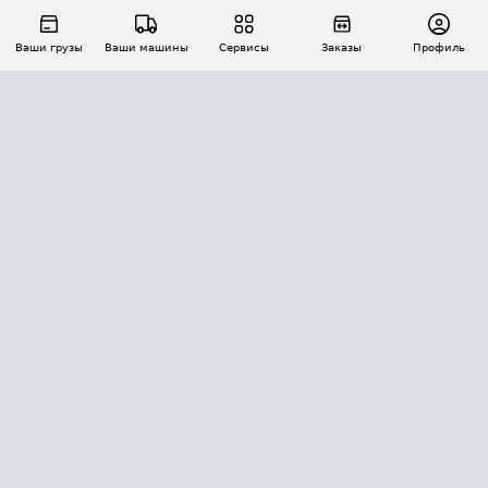
Ваши грузы
Ваши машины
Сервисы
Заказы
Профиль
АВТОМАТИЗАЦИЯ ПЕРЕВОЗОК
Площадки
Заказы
Торги
Тендеры
АТИ-Доки
GPS-мониторинг
АТИ Мессенджер
Цепочки грузов
API ATI.SU
ПОЛЕЗНОЕ
Расчет расстояний
БЕЗОПАСНОСТЬ
Академия ATI.SU
ATI.SU о безопасности
Звезды ATI.SU на вашем сайте
КОНТАКТЫ И ТАРИФЫ
Памятка по проверке контрагентов
Индекс ATI.SU FTL РФ
О системе ATI.SU
Светофор+
Средние ставки
ИНФОРМАЦИЯ
Контактная информация
Страхование