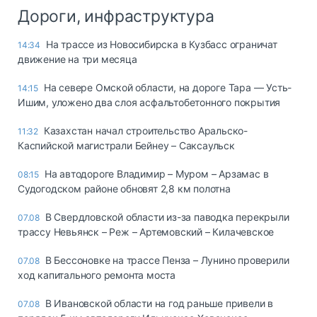
Дороги, инфраструктура
На трассе из Новосибирска в Кузбасс ограничат
14:34
движение на три месяца
На севере Омской области, на дороге Тара — Усть-
14:15
Ишим, уложено два слоя асфальтобетонного покрытия
Казахстан начал строительство Аральско-
11:32
Каспийской магистрали Бейнеу – Саксаульск
На автодороге Владимир – Муром – Арзамас в
08:15
Судогодском районе обновят 2,8 км полотна
В Свердловской области из-за паводка перекрыли
07.08
трассу Невьянск – Реж – Артемовский – Килачевское
В Бессоновке на трассе Пенза – Лунино проверили
07.08
ход капитального ремонта моста
В Ивановской области на год раньше привели в
07.08