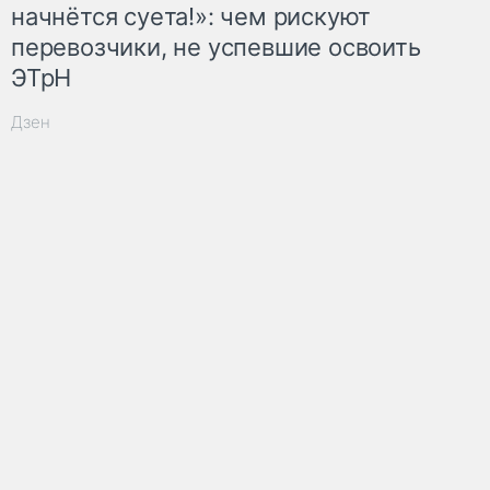
начнётся суета!»: чем рискуют
перевозчики, не успевшие освоить
ЭТрН
Дзен