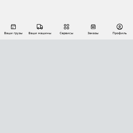
Ваши грузы
Ваши машины
Сервисы
Заказы
Профиль
АВТОМАТИЗАЦИЯ ПЕРЕВОЗОК
Площадки
Заказы
Торги
Тендеры
АТИ-Доки
GPS-мониторинг
АТИ Мессенджер
Цепочки грузов
API ATI.SU
ПОЛЕЗНОЕ
Расчет расстояний
БЕЗОПАСНОСТЬ
Академия ATI.SU
ATI.SU о безопасности
Звезды ATI.SU на вашем сайте
КОНТАКТЫ И ТАРИФЫ