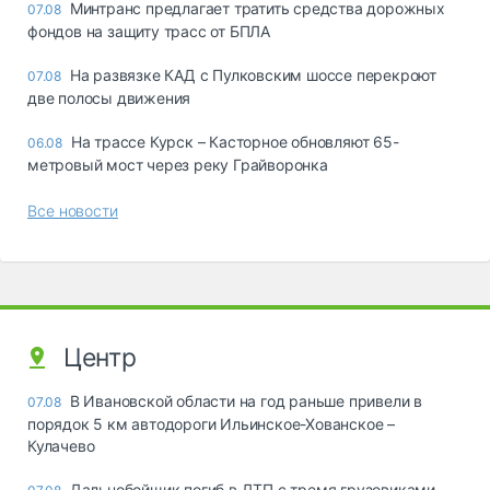
Минтранс предлагает тратить средства дорожных
07.08
фондов на защиту трасс от БПЛА
На развязке КАД с Пулковским шоссе перекроют
07.08
две полосы движения
На трассе Курск – Касторное обновляют 65-
06.08
метровый мост через реку Грайворонка
Все новости
Центр
В Ивановской области на год раньше привели в
07.08
порядок 5 км автодороги Ильинское-Хованское –
Кулачево
Дальнобойщик погиб в ДТП с тремя грузовиками