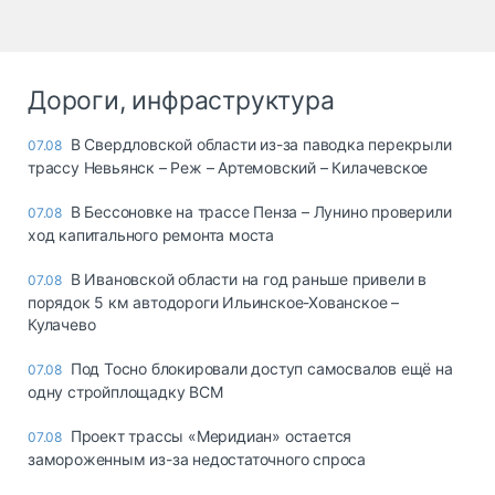
Дороги, инфраструктура
В Свердловской области из-за паводка перекрыли
07.08
трассу Невьянск – Реж – Артемовский – Килачевское
В Бессоновке на трассе Пенза – Лунино проверили
07.08
ход капитального ремонта моста
В Ивановской области на год раньше привели в
07.08
порядок 5 км автодороги Ильинское-Хованское –
Кулачево
Под Тосно блокировали доступ самосвалов ещё на
07.08
одну стройплощадку ВСМ
Проект трассы «Меридиан» остается
07.08
замороженным из-за недостаточного спроса