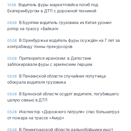
Водитель фуры маркетплейса погиб под
10:56
Екатеринбургом в ДТП с дорожной техникой
В Бурятии водитель грузовика из Китая уронил
09:36
ротор на трассу «Байкал»
В Оренбуржье водитель фуры осуждён на 7 лет за
05.08
контрабанду тонны прекурсоров
Притворился иранским: в Дагестане
05.08
заблокировали фуры с армянским перцем
В Пензенской области случайная попутчица
05.08
обокрала водителя грузовика
В Брянской области осудят водителя, погубившего
05.08
целую семью в ДТП
Инспектор «Дорожного патруля» спас большегруз
05.08
от пожара на трассе «Амур»
В Ленинградской области дальнобойщики ищут
05.08