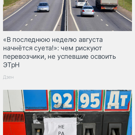
«В последнюю неделю августа
начнётся суета!»: чем рискуют
перевозчики, не успевшие освоить
ЭТрН
Дзен