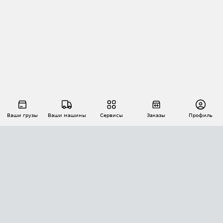
Ваши грузы
Ваши машины
Сервисы
Заказы
Профиль
АВТОМАТИЗАЦИЯ ПЕРЕВОЗОК
Площадки
Заказы
Торги
Тендеры
АТИ-Доки
GPS-мониторинг
АТИ Мессенджер
Цепочки грузов
API ATI.SU