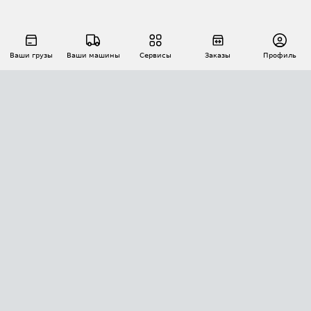
Ваши грузы
Ваши машины
Сервисы
Заказы
Профиль
АВТОМАТИЗАЦИЯ ПЕРЕВОЗОК
Площадки
Заказы
Торги
Тендеры
АТИ-Доки
GPS-мониторинг
АТИ Мессенджер
Цепочки грузов
API ATI.SU
ПОЛЕЗНОЕ
Расчет расстояний
БЕЗОПАСНОСТЬ
Академия ATI.SU
ATI.SU о безопасности
Звезды ATI.SU на вашем сайте
КОНТАКТЫ И ТАРИФЫ
Памятка по проверке контрагентов
Индекс ATI.SU FTL РФ
О системе ATI.SU