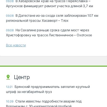
В Хабаровском крае на трассе Переяславка –
09.08
Аргунское финиширует ремонт участка длиной 3,7 км
В Дагестане из-за схода селя заблокирован 107 км
09.08
региональной трассы Хасавюрт – Тлох
На Сахалине раньше срока сдали мост через
09.08
Христофоровку на трассе Лиственничное – Охотское
Все новости
Центр
Брянский предприниматель заплатил крупный
12:21
штраф за негабаритный груз
Стали известны подробности аварии под
10:39
Воронежем с 30-километровой пробкой