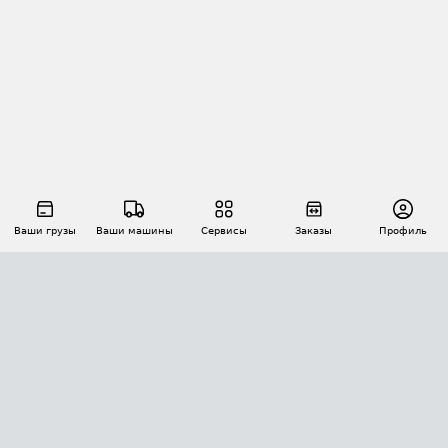
Ваши грузы
Ваши машины
Сервисы
Заказы
Профиль
АВТОМАТИЗАЦИЯ ПЕРЕВОЗОК
Площадки
Заказы
Торги
Тендеры
АТИ-Доки
GPS-мониторинг
АТИ Мессенджер
Цепочки грузов
API ATI.SU