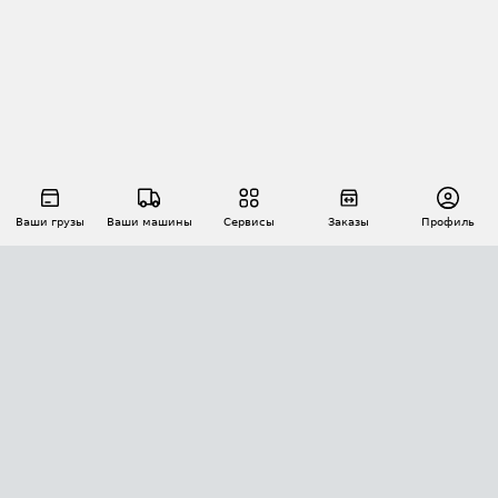
Ваши грузы
Ваши машины
Сервисы
Заказы
Профиль
АВТОМАТИЗАЦИЯ ПЕРЕВОЗОК
Площадки
Заказы
Торги
Тендеры
АТИ-Доки
GPS-мониторинг
АТИ Мессенджер
Цепочки грузов
API ATI.SU
ПОЛЕЗНОЕ