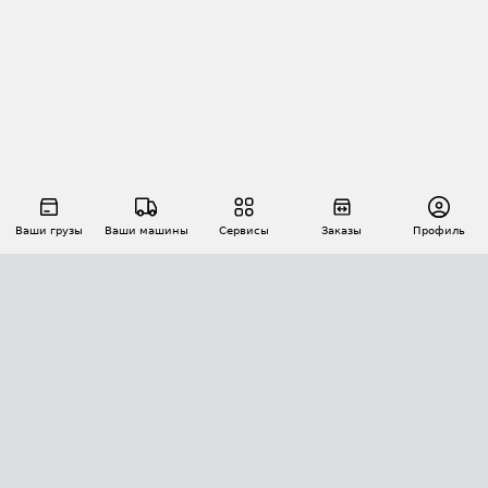
Ваши грузы
Ваши машины
Сервисы
Заказы
Профиль
АВТОМАТИЗАЦИЯ ПЕРЕВОЗОК
Площадки
Заказы
Торги
Тендеры
АТИ-Доки
GPS-мониторинг
АТИ Мессенджер
Цепочки грузов
API ATI.SU
ПОЛЕЗНОЕ