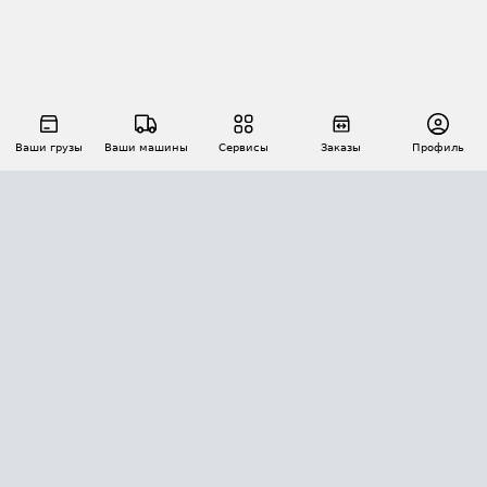
Ваши грузы
Ваши машины
Сервисы
Заказы
Профиль
АВТОМАТИЗАЦИЯ ПЕРЕВОЗОК
Площадки
Заказы
Торги
Тендеры
АТИ-Доки
GPS-мониторинг
АТИ Мессенджер
Цепочки грузов
API ATI.SU
ПОЛЕЗНОЕ
Расчет расстояний
БЕЗОПАСНОСТЬ
Академия ATI.SU