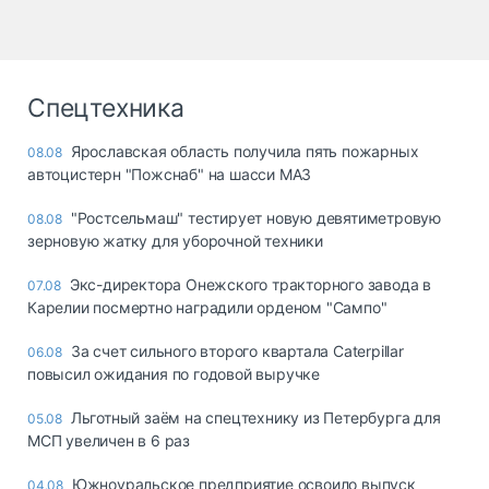
Спецтехника
Ярославская область получила пять пожарных
08.08
автоцистерн "Пожснаб" на шасси МАЗ
"Ростсельмаш" тестирует новую девятиметровую
08.08
зерновую жатку для уборочной техники
Экс-директора Онежского тракторного завода в
07.08
Карелии посмертно наградили орденом "Сампо"
За счет сильного второго квартала Caterpillar
06.08
повысил ожидания по годовой выручке
Льготный заём на спецтехнику из Петербурга для
05.08
МСП увеличен в 6 раз
Южноуральское предприятие освоило выпуск
04.08