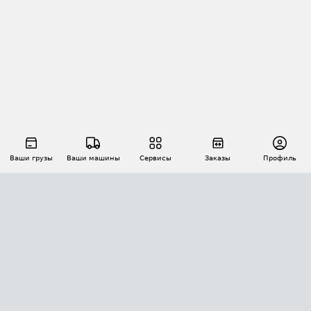
Ваши грузы
Ваши машины
Сервисы
Заказы
Профиль
АВТОМАТИЗАЦИЯ ПЕРЕВОЗОК
Площадки
Заказы
Торги
Тендеры
АТИ-Доки
GPS-мониторинг
АТИ Мессенджер
Цепочки грузов
API ATI.SU