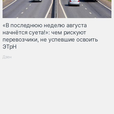
«В последнюю неделю августа
начнётся суета!»: чем рискуют
перевозчики, не успевшие освоить
ЭТрН
Дзен