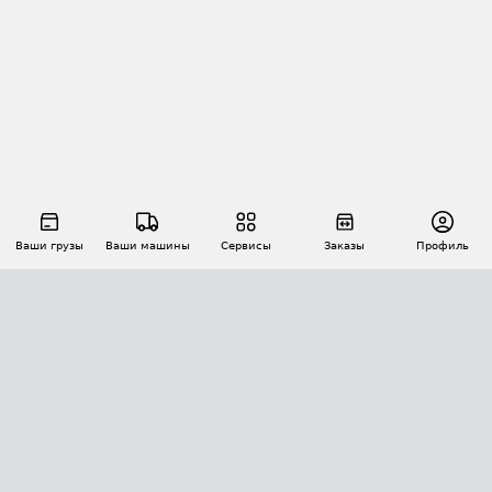
Ваши грузы
Ваши машины
Сервисы
Заказы
Профиль
АВТОМАТИЗАЦИЯ ПЕРЕВОЗОК
Площадки
Заказы
Торги
Тендеры
АТИ-Доки
GPS-мониторинг
АТИ Мессенджер
Цепочки грузов
API ATI.SU