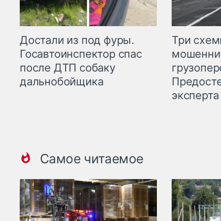
Три схе
Достали из под фуры.
мошенни
Госавтоинспектор спас
грузопер
после ДТП собаку
Предост
дальнобойщика
эксперта
Самое читаемое