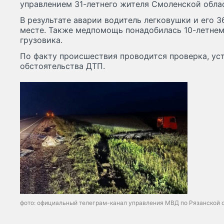
управлением 31-летнего жителя Смоленской обла
В результате аварии водитель легковушки и его 3
месте. Также медпомощь понадобилась 10-летне
грузовика.
По факту происшествия проводится проверка, ус
обстоятельства ДТП.
фото: официальный телеграм-канал управления МВД по Рязанской 