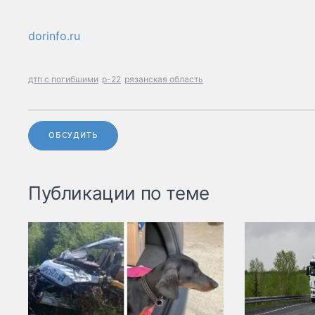
dorinfo.ru
дтп с погибшими
р-22
рязанская область
ОБСУДИТЬ
Публикации по теме