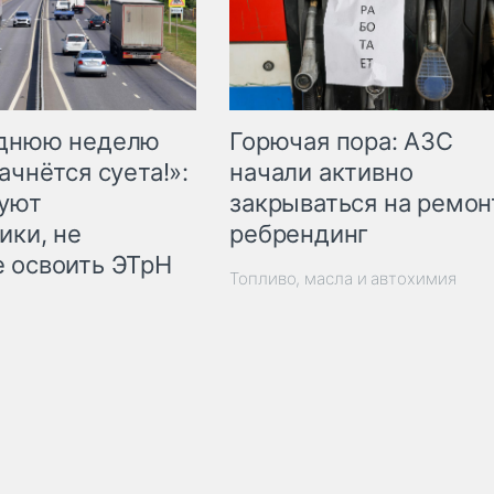
Горючая пора: АЗС
еднюю неделю
начали активно
ачнётся суета!»:
закрываться на ремон
куют
ребрендинг
ики, не
 освоить ЭТрН
Топливо, масла и автохимия