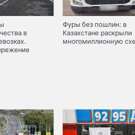
мы
Фуры без пошлин: в
чества в
Казахстане раскрыли
евозках.
многомиллионную сх
ережение