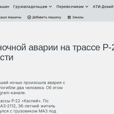
ашин
Грузовладельцам
Перевозчикам
АТИ-Доки
А
Ваши машины
Добавить машину
Заказы
ночной аварии на трассе Р-
сти
вшей ночью произошла авария с
погибли два человека. Об этом
gram-канале.
рассы Р-22 «Каспий». По
АЗ-2112, 36-летний житель
нулся с грузовиком МАЗ под