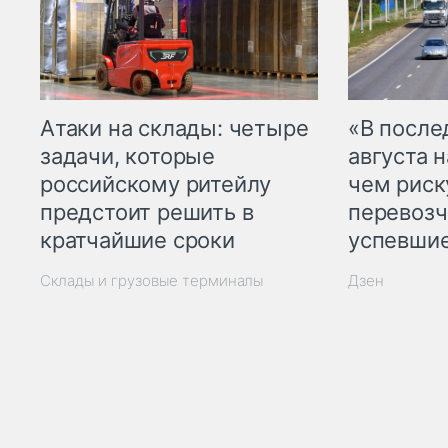
Атаки на склады: четыре
«В посл
задачи, которые
августа н
российскому ритейлу
чем рис
предстоит решить в
перевозч
кратчайшие сроки
успевшие
Склады и грузовые терминалы
Дзен