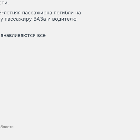
сти.
6-летняя пассажирка погибли на
му пассажиру ВАЗа и водителю
танавливаются все
области