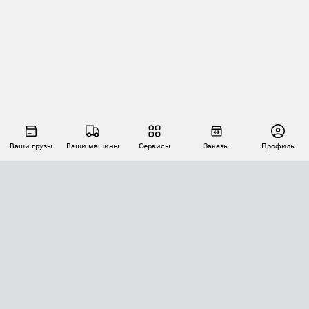
Ваши грузы
Ваши машины
Сервисы
Заказы
Профиль
АВТОМАТИЗАЦИЯ ПЕРЕВОЗОК
Площадки
Заказы
Торги
Тендеры
АТИ-Доки
GPS-мониторинг
АТИ Мессенджер
Цепочки грузов
API ATI.SU
ПОЛЕЗНОЕ