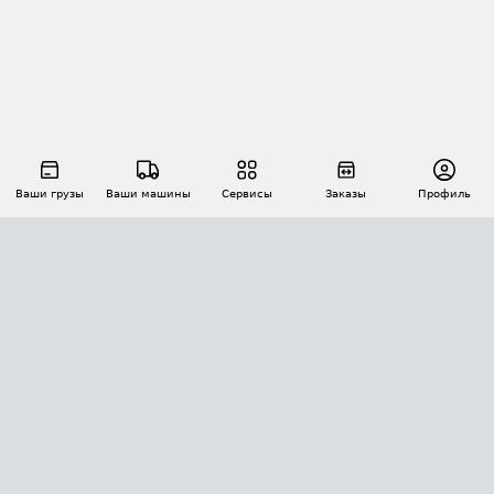
Ваши грузы
Ваши машины
Сервисы
Заказы
Профиль
АВТОМАТИЗАЦИЯ ПЕРЕВОЗОК
Площадки
Заказы
Торги
Тендеры
АТИ-Доки
GPS-мониторинг
АТИ Мессенджер
Цепочки грузов
API ATI.SU
ПОЛЕЗНОЕ
Расчет расстояний