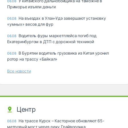
У китайского дальнобойщика на таможне в
06.08
Приморье изъяли деньги
Ha въeздax в Улaн-Удэ зaвepшaют ycтaнoвкy
06.08
«yмныx» вecoв для фyp
Водитель фуры маркетплейса погиб под
06.08
Екатеринбургом в ДТП с дорожной техникой
В Бурятии водитель грузовика из Китая уронил
06.08
ротор на трассу «Байкал»
Все новости
Центр
На трассе Курск – Касторное обновляют 65-
06.08
метровый мост через реку Грайворонка