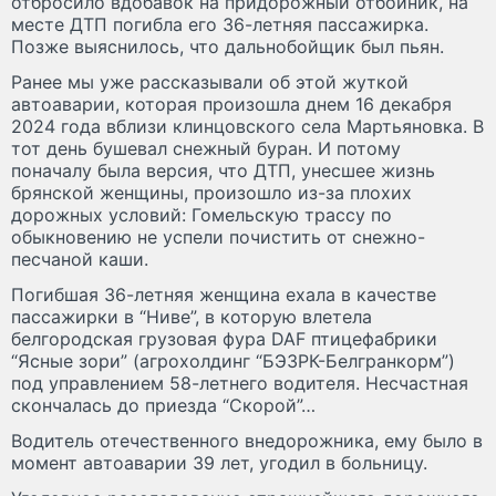
отбросило вдобавок на придорожный отбойник, на
месте ДТП погибла его 36-летняя пассажирка.
Позже выяснилось, что дальнобойщик был пьян.
Ранее мы уже рассказывали об этой жуткой
автоаварии, которая произошла днем 16 декабря
2024 года вблизи клинцовского села Мартьяновка. В
тот день бушевал снежный буран. И потому
поначалу была версия, что ДТП, унесшее жизнь
брянской женщины, произошло из-за плохих
дорожных условий: Гомельскую трассу по
обыкновению не успели почистить от снежно-
песчаной каши.
Погибшая 36-летняя женщина ехала в качестве
пассажирки в “Ниве”, в которую влетела
белгородская грузовая фура DAF птицефабрики
“Ясные зори” (агрохолдинг “БЭЗРК-Белгранкорм”)
под управлением 58-летнего водителя. Несчастная
скончалась до приезда “Скорой”…
Водитель отечественного внедорожника, ему было в
момент автоаварии 39 лет, угодил в больницу.