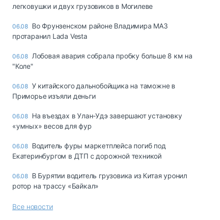
легковушки и двух грузовиков в Могилеве
Во Фрунзенском районе Владимира МАЗ
06.08
протаранил Lada Vesta
Лобовая авария собрала пробку больше 8 км на
06.08
"Коле"
У китайского дальнобойщика на таможне в
06.08
Приморье изъяли деньги
Ha въeздax в Улaн-Удэ зaвepшaют ycтaнoвкy
06.08
«yмныx» вecoв для фyp
Водитель фуры маркетплейса погиб под
06.08
Екатеринбургом в ДТП с дорожной техникой
В Бурятии водитель грузовика из Китая уронил
06.08
ротор на трассу «Байкал»
Все новости