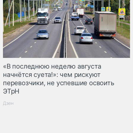
«В последнюю неделю августа
начнётся суета!»: чем рискуют
перевозчики, не успевшие освоить
ЭТрН
Дзен