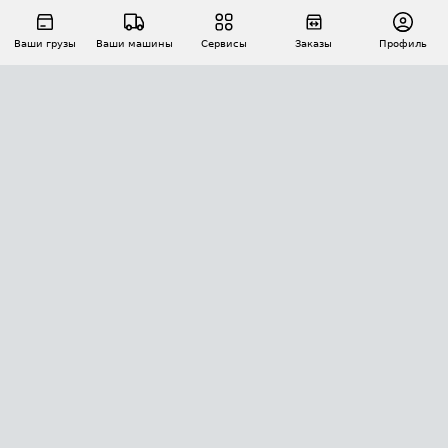
Ваши грузы
Ваши машины
Сервисы
Заказы
Профиль
АВТОМАТИЗАЦИЯ ПЕРЕВОЗОК
Площадки
Заказы
Торги
Тендеры
АТИ-Доки
GPS-мониторинг
АТИ Мессенджер
Цепочки грузов
API ATI.SU
ПОЛЕЗНОЕ
Расчет расстояний
БЕЗОПАСНОСТЬ
Академия ATI.SU
ATI.SU о безопасности
Звезды ATI.SU на вашем сайте
КОНТАКТЫ И ТАРИФЫ
Памятка по проверке контрагентов
Индекс ATI.SU FTL РФ
О системе ATI.SU
Светофор+
Средние ставки
ИНФОРМАЦИЯ
Контактная информация
Страхование