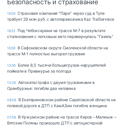
Безопасность и страхование
Страховая компания "Пари" через суд в Туле
19:29
требует 29 млн руб. с автоперевозчика Kaz TralServiece
Под Чебоксарами на трассе М-7 в результате
18:22
столкновения с легковым авто перевернулась "Газель"
В Сафоновском округе Смоленской области на
16:58
трассе М-1 полностью выгорел грузовик
Более 8,5 тысячи большегрузов-нарушителей
13:56
поймали в Приамурье за полгода
Автокатастрофа с двумя грузовиками в
13:36
Оренбуржье: погибли два человека
В Екатериновском районе Саратовской области на
08:08
полевой дороге в ДТП с КамАЗом погибла женщина
В Уржумском районе на трассе Киров – Малмыж –
07.08
Вятские Поляны произошло ДТП с автоцистерной