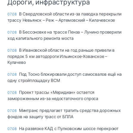
Дороги, инфраструктура
В Свердловской области из-за паводка перекрыли
07.08
трассу Невьянск – Реж – Артемовский – Килачевское
В Бессоновке на трассе Пенза – Лунино проверили
07.08
ход капитального ремонта моста
В Ивановской области на год раньше привели в
07.08
порядок 5 км автодороги Ильинское-Хованское –
Кулачево
Под Тосно блокировали доступ самосвалов ещё на
07.08
одну стройплощадку ВСМ
Проект трассы «Меридиан» остается
07.08
замороженным из-за недостаточного спроса
Минтранс предлагает тратить средства дорожных
07.08
фондов на защиту трасс от БПЛА
На развязке КАД с Пулковским шоссе перекроют
07.08