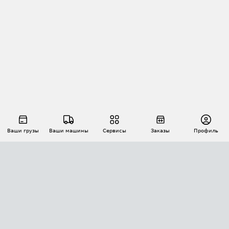
Ваши грузы
Ваши машины
Сервисы
Заказы
Профиль
АВТОМАТИЗАЦИЯ ПЕРЕВОЗОК
Площадки
Заказы
Торги
Тендеры
АТИ-Доки
GPS-мониторинг
АТИ Мессенджер
Цепочки грузов
API ATI.SU