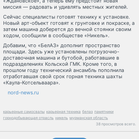
«Ждановское», а теперь ему предстоит новая
миссия — радовать и удивлять местных жителей.
Сейчас специалисты готовят технику к установке.
Новый арт-объект готовят к грунтовке и покраске, а
затем машина доберется до вечной стоянки своим
ходом, сообщили в сообществе «Никель».
Добавим, что «БелАЗ» дополнит пространство
площади. Здесь уже установлены погрузочно-
доставочная машина и бутобой, работавшие в
подразделениях Кольской ГМК. Кроме того, в
прошлом году технический ансамбль пополнила
отработавшая свой срок горная техника шахты
«Каула-Котсельваара».
nord-news.ru
карьерные самосвалы
карьерная техника
белаз
памятники
горнодобывающая отрасль
никель
мурманская область
38 просмотров всего.