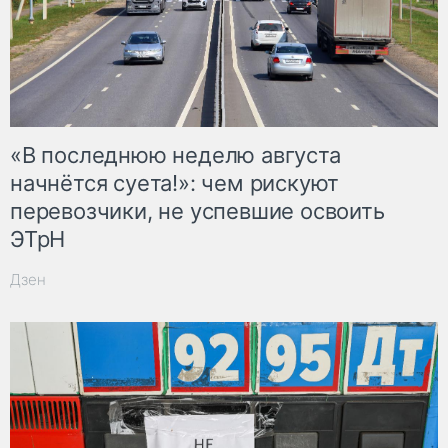
«В последнюю неделю августа
начнётся суета!»: чем рискуют
перевозчики, не успевшие освоить
ЭТрН
Дзен