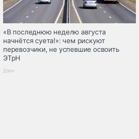
«В последнюю неделю августа
начнётся суета!»: чем рискуют
перевозчики, не успевшие освоить
ЭТрН
Дзен