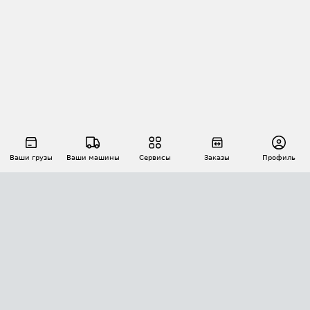
Ваши грузы
Ваши машины
Сервисы
Заказы
Профиль
АВТОМАТИЗАЦИЯ ПЕРЕВОЗОК
Площадки
Заказы
Торги
Тендеры
АТИ-Доки
GPS-мониторинг
АТИ Мессенджер
Цепочки грузов
API ATI.SU