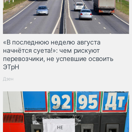
«В последнюю неделю августа
начнётся суета!»: чем рискуют
перевозчики, не успевшие освоить
ЭТрН
Дзен