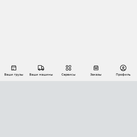
Ваши грузы
Ваши машины
Сервисы
Заказы
Профиль
АВТОМАТИЗАЦИЯ ПЕРЕВОЗОК
Площадки
Заказы
Торги
Тендеры
АТИ-Доки
GPS-мониторинг
АТИ Мессенджер
Цепочки грузов
API ATI.SU