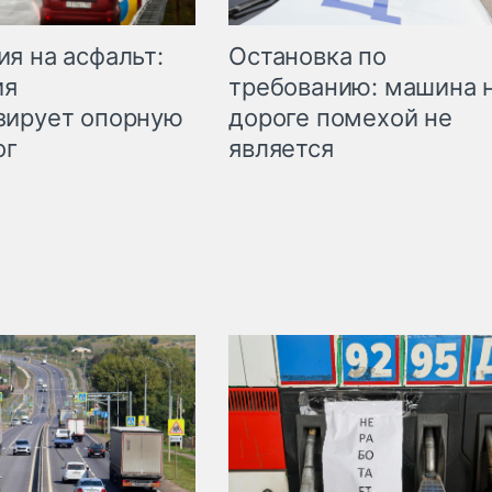
Остановка по
я на асфальт:
требованию: машина 
ия
дороге помехой не
зирует опорную
является
ог