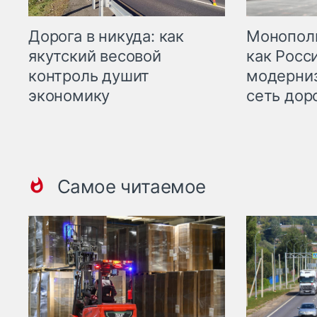
Дорога в никуда: как
Монополи
якутский весовой
как Росс
контроль душит
модерни
экономику
сеть дор
Самое читаемое