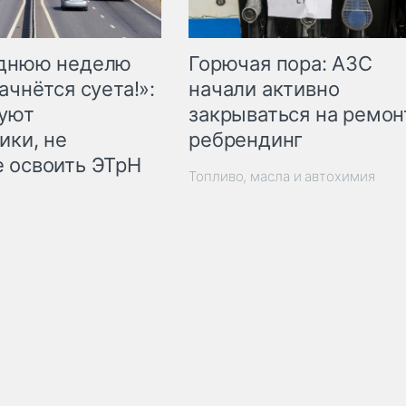
Горючая пора: АЗС
еднюю неделю
начали активно
ачнётся суета!»:
закрываться на ремон
куют
ребрендинг
ики, не
 освоить ЭТрН
Топливо, масла и автохимия