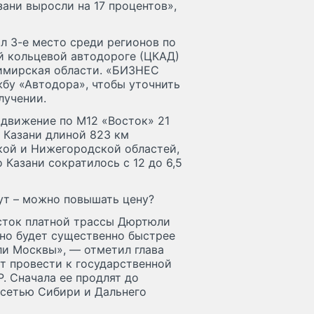
зани выросли на 17 процентов»,
ял 3-е место среди регионов по
й кольцевой автодороге (ЦКАД)
димирская области. «БИЗНЕС
жбу «Автодора», чтобы уточнить
лучении.
движение по М12 «Восток» 21
 Казани длиной 823 км
кой и Нижегородской областей,
 Казани сократилось с 12 до 6,5
ут – можно повышать цену?
асток платной трассы Дюртюли
но будет существенно быстрее
ли Москвы», — отметил глава
ют провести к государственной
. Сначала ее продлят до
 сетью Сибири и Дальнего