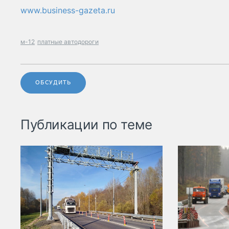
www.business-gazeta.ru
м-12
платные автодороги
ОБСУДИТЬ
Публикации по теме