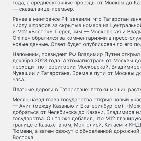
года, а среднесуточные проезды от Москвы до Ка
— сказал вице-премьер.
Ранее в минтрансе РФ заявили, что Татарстан зан
числу штрафов за скрытые номера на Центрально
и М12 «Восток». Перед ним — Московская и Вла
Online» обратился за комментариями в пресс-слу
новые данные. Ответ будет опубликован по его по
Напомним, президент РФ Владимир Путин открыл 
декабря 2023 года. Автомагистраль от Москвы до
проходит по территории Московской, Владимирс
Чувашии и Татарстана. Время в пути от Москвы до
часа.
Платные дороги в Татарстане: потоки машин раст
Месяц назад глава государства открыл новый уч
— Ачит (между Казанью и Екатеринбургом). «Мож
добраться от Челябинска до Казани, Владимира и
государства. Он также добавил, что М12 планиру
границе с Казахстаном, Монголией, Китаем и КНДР
Тюмени, а затем свяжут с обновленной дорожной
Востока.