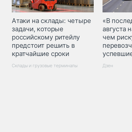
Атаки на склады: четыре
«В посл
задачи, которые
августа н
российскому ритейлу
чем рис
предстоит решить в
перевозч
кратчайшие сроки
успевшие
Склады и грузовые терминалы
Дзен