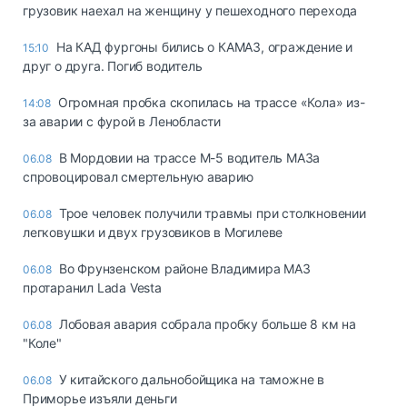
грузовик наехал на женщину у пешеходного перехода
На КАД фургоны бились о КАМАЗ, ограждение и
15:10
друг о друга. Погиб водитель
Огромная пробка скопилась на трассе «Кола» из-
14:08
за аварии с фурой в Ленобласти
В Мордовии на трассе М-5 водитель МАЗа
06.08
спровоцировал смертельную аварию
Трое человек получили травмы при столкновении
06.08
легковушки и двух грузовиков в Могилеве
Во Фрунзенском районе Владимира МАЗ
06.08
протаранил Lada Vesta
Лобовая авария собрала пробку больше 8 км на
06.08
"Коле"
У китайского дальнобойщика на таможне в
06.08
Приморье изъяли деньги