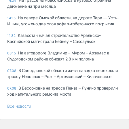
На трассе из Новосибирска в Кузбасс ограничат
14:34
движение на три месяца
На севере Омской области, на дороге Тара — Усть-
14:15
Ишим, уложено два слоя асфальтобетонного покрытия
Казахстан начал строительство Аральско-
11:32
Каспийской магистрали Бейнеу – Саксаульск
На автодороге Владимир – Муром – Арзамас в
08:15
Судогодском районе обновят 2,8 км полотна
В Свердловской области из-за паводка перекрыли
07.08
трассу Невьянск – Реж – Артемовский – Килачевское
В Бессоновке на трассе Пенза – Лунино проверили
07.08
ход капитального ремонта моста
Все новости