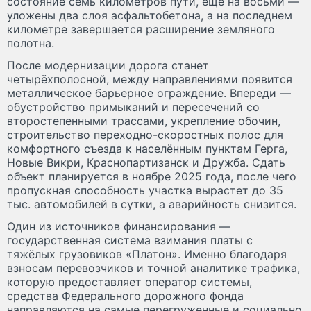
состояние семь километров пути, ещё на восьми —
уложены два слоя асфальтобетона, а на последнем
километре завершается расширение земляного
полотна.
После модернизации дорога станет
четырёхполосной, между направлениями появится
металлическое барьерное ограждение. Впереди —
обустройство примыканий и пересечений со
второстепенными трассами, укрепление обочин,
строительство переходно-скоростных полос для
комфортного съезда к населённым пунктам Герга,
Новые Викри, Краснопартизанск и Дружба. Сдать
объект планируется в ноябре 2025 года, после чего
пропускная способность участка вырастет до 35
тыс. автомобилей в сутки, а аварийность снизится.
Один из источников финансирования —
государственная система взимания платы с
тяжёлых грузовиков «Платон». Именно благодаря
взносам перевозчиков и точной аналитике трафика,
которую предоставляет оператор системы,
средства Федерального дорожного фонда
направляются на самые перегруженные и социально