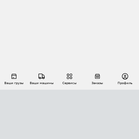
Ваши грузы
Ваши машины
Сервисы
Заказы
Профиль
АВТОМАТИЗАЦИЯ ПЕРЕВОЗОК
Площадки
Заказы
Торги
Тендеры
АТИ-Доки
GPS-мониторинг
АТИ Мессенджер
Цепочки грузов