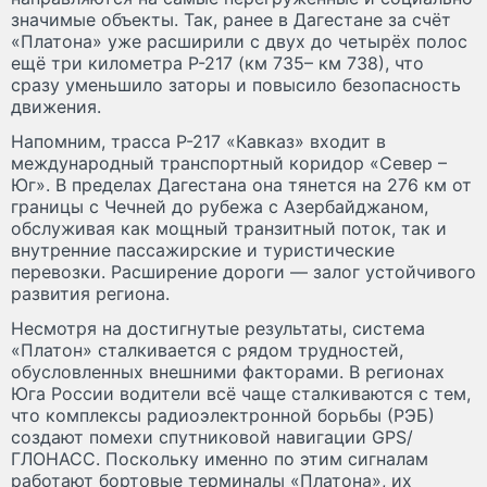
значимые объекты. Так, ранее в Дагестане за счёт
«Платона» уже расширили с двух до четырёх полос
ещё три километра Р-217 (км 735– км 738), что
сразу уменьшило заторы и повысило безопасность
движения.
Напомним, трасса Р-217 «Кавказ» входит в
международный транспортный коридор «Север –
Юг». В пределах Дагестана она тянется на 276 км от
границы с Чечней до рубежа с Азербайджаном,
обслуживая как мощный транзитный поток, так и
внутренние пассажирские и туристические
перевозки. Расширение дороги — залог устойчивого
развития региона.
Несмотря на достигнутые результаты, система
«Платон» сталкивается с рядом трудностей,
обусловленных внешними факторами. В регионах
Юга России водители всё чаще сталкиваются с тем,
что комплексы радиоэлектронной борьбы (РЭБ)
создают помехи спутниковой навигации GPS/
ГЛОНАСС. Поскольку именно по этим сигналам
работают бортовые терминалы «Платона», их