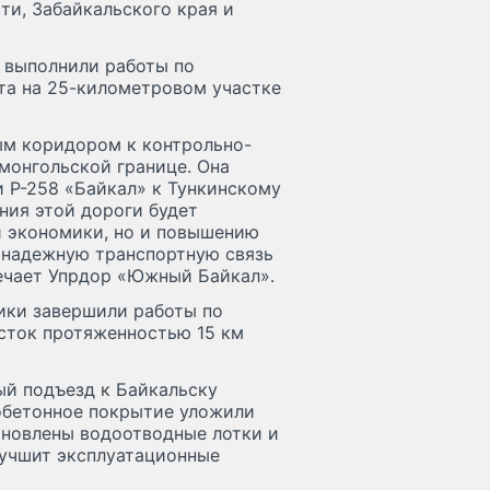
ти, Забайкальского края и
и выполнили работы по
та на 25-километровом участке
ым коридором к контрольно-
монгольской границе. Она
 Р-258 «Байкал» к Тункинскому
ния этой дороги будет
й экономики, но и повышению
я надежную транспортную связь
ечает Упрдор «Южный Байкал».
ики завершили работы по
сток протяженностью 15 км
й подъезд к Байкальску
ьтобетонное покрытие уложили
ановлены водоотводные лотки и
лучшит эксплуатационные