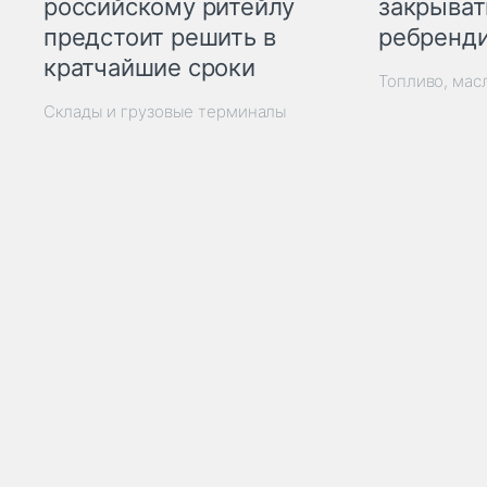
закрыват
российскому ритейлу
ребренд
предстоит решить в
кратчайшие сроки
Топливо, мас
Склады и грузовые терминалы