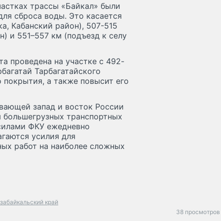
участках трассы «Байкал» были
ля сброса воды. Это касается
а, Кабанский район), 507-515
н) и 551–557 км (подъезд к селу
а проведена на участке с 492-
рбагатай Тарбагатайского
 покрытия, а также повысит его
ывающей запад и восток России
я большегрузных транспортных
 силами ФКУ ежедневно
агаются усилия для
ых работ на наиболее сложных
забайкальский край
38 просмотров 