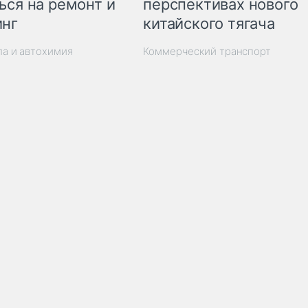
ься на ремонт и
перспективах нового
инг
китайского тягача
ла и автохимия
Коммерческий транспорт