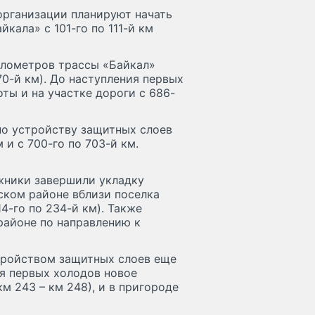
организации планируют начать
кала» с 101-го по 111-й км
илометров трассы «Байкал»
70-й км). До наступления первых
ты и на участке дороги с 686-
по устройству защитных слоев
 и с 700-го по 703-й км.
жники завершили укладку
нском районе вблизи поселка
4-го по 234-й км). Также
районе по направлению к
тройством защитных слоев еще
ия первых холодов новое
м 243 – км 248), и в пригороде