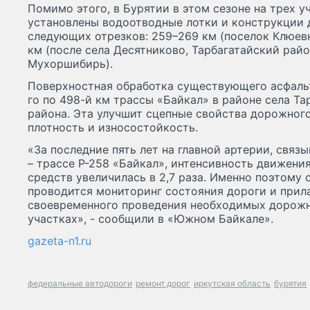
Помимо этого, в Бурятии в этом сезоне на трех 
установлены водоотводные лотки и конструкции д
следующих отрезков: 259–269 км (поселок Клюевк
км (после села Десятниково, Тарбагатайский райо
Мухоршибирь).
Поверхностная обработка существующего асфальт
го по 498-й км трассы «Байкал» в районе села Та
района. Эта улучшит сцепные свойства дорожного
плотность и износостойкость.
«За последние пять лет на главной артерии, связ
– трассе Р-258 «Байкал», интенсивность движени
средств увеличилась в 2,7 раза. Именно поэтому
проводится мониторинг состояния дороги и прил
своевременного проведения необходимых дорожн
участках», - сообщили в «Южном Байкале».
gazeta-n1.ru
федеральные автодороги
ремонт дорог
иркутская область
бурятия