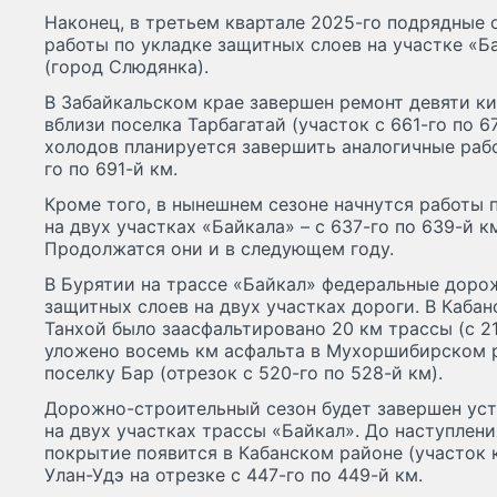
Наконец, в третьем квартале 2025-го подрядные 
работы по укладке защитных слоев на участке «Бай
(город Слюдянка).
В Забайкальском крае завершен ремонт девяти к
вблизи поселка Тарбагатай (участок с 661-го по 6
холодов планируется завершить аналогичные рабо
го по 691-й км.
Кроме того, в нынешнем сезоне начнутся работы 
на двух участках «Байкала» – с 637-го по 639-й км
Продолжатся они и в следующем году.
В Бурятии на трассе «Байкал» федеральные доро
защитных слоев на двух участках дороги. В Каба
Танхой было заасфальтировано 20 км трассы (с 21
уложено восемь км асфальта в Мухоршибирском 
поселку Бар (отрезок с 520-го по 528-й км).
Дорожно-строительный сезон будет завершен ус
на двух участках трассы «Байкал». До наступлен
покрытие появится в Кабанском районе (участок к
Улан-Удэ на отрезке с 447-го по 449-й км.