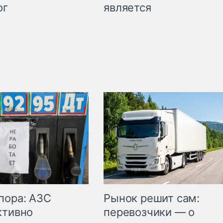
является
ог
пора: АЗС
Рынок решит сам:
ктивно
перевозчики — о