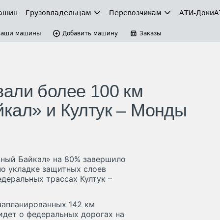
ашин
Грузовладельцам
Перевозчикам
АТИ-Доки
А
Ваши машины
Добавить машину
Заказы
али более 100 км
кал» и Култук – Монды
ный Байкал» на 80% завершило
по укладке защитных слоев
едеральных трассах Култук –
запланированных 142 км
 идет о федеральных дорогах на