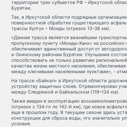
территории трех субъектов РФ – Иркутской облас
Бурятии.
Так, в Иркутской области подрядные организаци
поверхностной обработке существующего асфаль
трассы Култук – Монды (отрезок 13–38 км).
«Данная трасса является важнейшим транспортн
пропускному пункту «Монды-Ханх» на российско-
обеспечивает единственный доступ от автодороги
и Окинскому районам Бурятии. Улучшение состоя
способствовать не только развитию регионально
качества жизни местного населения, обеспечива
между ключевыми населенными пунктами», - отм
На трассе «Байкал» в Иркутской области дорожн
устройству защитных слоев. Отремонтирован уча
между Слюдянкой и Байкальском (119–134 км).
Также введен в эксплуатацию восьмикилометровы
(отрезок с 134-го по 142-й км), где новое асфал
еще в прошлом году. В текущем сезоне здесь уст
конструкции для сброса воды, что значительно у
условия.