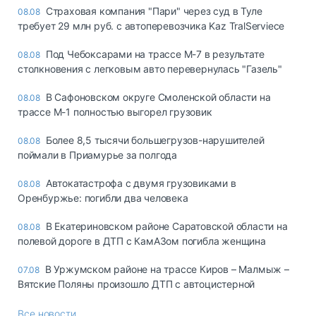
Страховая компания "Пари" через суд в Туле
08.08
требует 29 млн руб. с автоперевозчика Kaz TralServiece
Под Чебоксарами на трассе М-7 в результате
08.08
столкновения с легковым авто перевернулась "Газель"
В Сафоновском округе Смоленской области на
08.08
трассе М-1 полностью выгорел грузовик
Более 8,5 тысячи большегрузов-нарушителей
08.08
поймали в Приамурье за полгода
Автокатастрофа с двумя грузовиками в
08.08
Оренбуржье: погибли два человека
В Екатериновском районе Саратовской области на
08.08
полевой дороге в ДТП с КамАЗом погибла женщина
В Уржумском районе на трассе Киров – Малмыж –
07.08
Вятские Поляны произошло ДТП с автоцистерной
Все новости