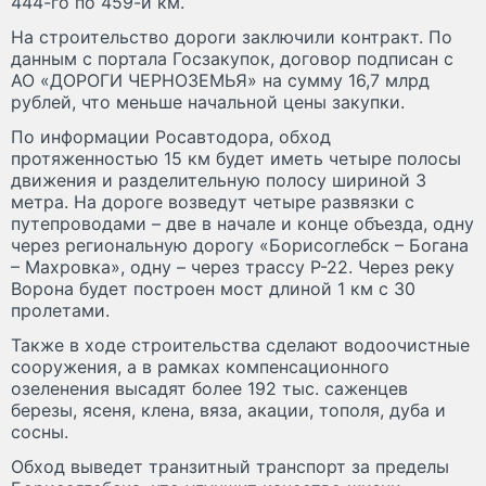
444-го по 459-й км.
На строительство дороги заключили контракт. По
данным с портала Госзакупок, договор подписан с
АО «ДОРОГИ ЧЕРНОЗЕМЬЯ» на сумму 16,7 млрд
рублей, что меньше начальной цены закупки.
По информации Росавтодора, обход
протяженностью 15 км будет иметь четыре полосы
движения и разделительную полосу шириной 3
метра. На дороге возведут четыре развязки с
путепроводами – две в начале и конце объезда, одну
через региональную дорогу «Борисоглебск – Богана
– Махровка», одну – через трассу Р-22. Через реку
Ворона будет построен мост длиной 1 км с 30
пролетами.
Также в ходе строительства сделают водоочистные
сооружения, а в рамках компенсационного
озеленения высадят более 192 тыс. саженцев
березы, ясеня, клена, вяза, акации, тополя, дуба и
сосны.
Обход выведет транзитный транспорт за пределы