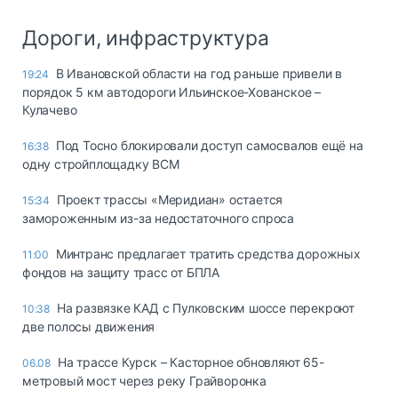
Дороги, инфраструктура
В Ивановской области на год раньше привели в
19:24
порядок 5 км автодороги Ильинское-Хованское –
Кулачево
Под Тосно блокировали доступ самосвалов ещё на
16:38
одну стройплощадку ВСМ
Проект трассы «Меридиан» остается
15:34
замороженным из-за недостаточного спроса
Минтранс предлагает тратить средства дорожных
11:00
фондов на защиту трасс от БПЛА
На развязке КАД с Пулковским шоссе перекроют
10:38
две полосы движения
На трассе Курск – Касторное обновляют 65-
06.08
метровый мост через реку Грайворонка