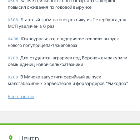
За счет сильного второго квартала Caterpillar
06.08
повысил ожидания по годовой выручке
Льготный заём на спецтехнику из Петербурга для
05.08
МСП увеличен в 6 раз
Южноуральское предприятие освоило выпуск
04.08
нового полуприцепа-тяжеловоза
Для студентов-аграриев под Воронежем закупили
02.08
семь единиц новой сельхозтехники
В Минске запустили серийный выпуск
02.08
малогабаритных харвестеров и форвардеров "Амкодор"
Все новости
Центр