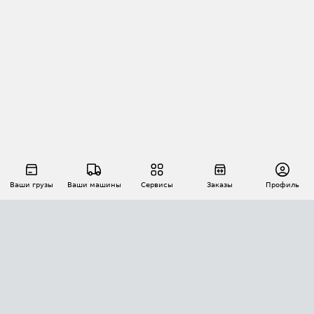
Ваши грузы
Ваши машины
Сервисы
Заказы
Профиль
АВТОМАТИЗАЦИЯ ПЕРЕВОЗОК
Площадки
Заказы
Торги
Тендеры
АТИ-Доки
GPS-мониторинг
АТИ Мессенджер
Цепочки грузов