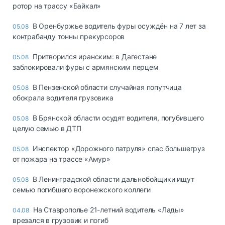
ротор на трассу «Байкал»
В Оренбуржье водитель фуры осуждён на 7 лет за
05.08
контрабанду тонны прекурсоров
Притворился иранским: в Дагестане
05.08
заблокировали фуры с армянским перцем
В Пензенской области случайная попутчица
05.08
обокрала водителя грузовика
В Брянской области осудят водителя, погубившего
05.08
целую семью в ДТП
Инспектор «Дорожного патруля» спас большегруз
05.08
от пожара на трассе «Амур»
В Ленинградской области дальнобойщики ищут
05.08
семью погибшего воронежского коллеги
На Ставрополье 21-летний водитель «Лады»
04.08
врезался в грузовик и погиб